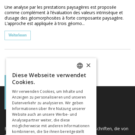
Une analyse par les prestations paysagères est proposée
comme complément à l’évaluation des valeurs intrinsèque et
d’usage des géomorphosites à forte composante paysagère.
L’approche est appliquée à trois géomo...
Weiterlesen
×
Diese Webseite verwendet
FRENCH
Cookies.
GERMAN
Wir verwenden Cookies, um Inhalte und
Anzeigen zu personalisieren und unseren
ITALIAN
Datenverkehr zu analysieren. Wir geben
Informationen über Ihre Nutzung unserer
Website auch an unsere Werbe- und
Analysepartner weiter, die diese
möglicherweise mit anderen Informationen
Eine einzigartige Plattform für Bücher und Zeitschriften, die von
kombinieren, die Sie ihnen bereitgestellt