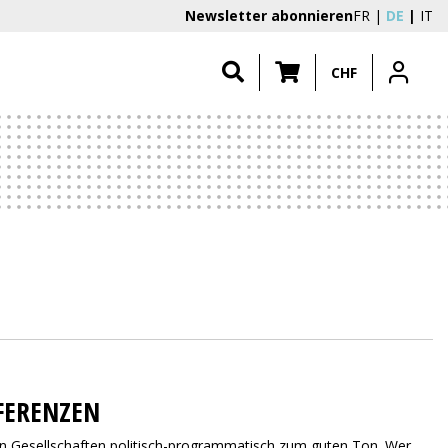
Newsletter abonnieren
FR
DE
IT
CHF
FERENZEN
hen Gesellschaften politisch-programmatisch zum guten Ton. Wer