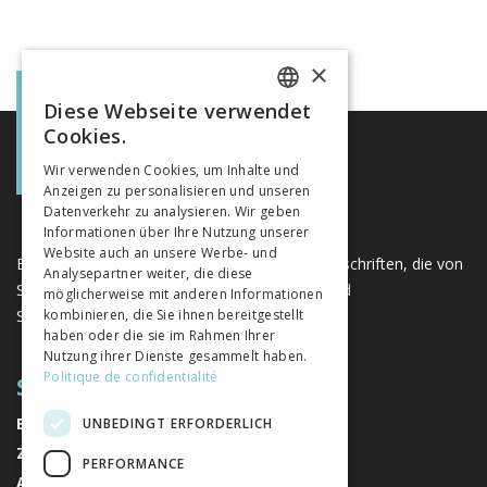
×
Diese Webseite verwendet
FRENCH
Cookies.
GERMAN
Wir verwenden Cookies, um Inhalte und
Anzeigen zu personalisieren und unseren
ITALIAN
Datenverkehr zu analysieren. Wir geben
Informationen über Ihre Nutzung unserer
Website auch an unsere Werbe- und
Eine einzigartige Plattform für Bücher und Zeitschriften, die von
Analysepartner weiter, die diese
Schweizer Verlagen im Bereich der Geistes- und
möglicherweise mit anderen Informationen
Sozialwissenschaften herausgegeben werden.
kombinieren, die Sie ihnen bereitgestellt
haben oder die sie im Rahmen Ihrer
Nutzung ihrer Dienste gesammelt haben.
Politique de confidentialité
SITEMAP
BÜCHER
UNBEDINGT ERFORDERLICH
ZEITSCHRIFTEN
PERFORMANCE
AUTOREN