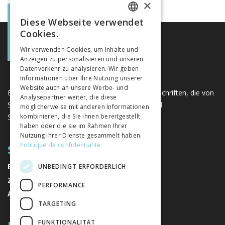
×
Diese Webseite verwendet
FRENCH
Cookies.
GERMAN
Wir verwenden Cookies, um Inhalte und
Anzeigen zu personalisieren und unseren
ITALIAN
Datenverkehr zu analysieren. Wir geben
Informationen über Ihre Nutzung unserer
Website auch an unsere Werbe- und
Eine einzigartige Plattform für Bücher und Zeitschriften, die von
Analysepartner weiter, die diese
Schweizer Verlagen im Bereich der Geistes- und
möglicherweise mit anderen Informationen
Sozialwissenschaften herausgegeben werden.
kombinieren, die Sie ihnen bereitgestellt
haben oder die sie im Rahmen Ihrer
Nutzung ihrer Dienste gesammelt haben.
Politique de confidentialité
SITEMAP
BÜCHER
UNBEDINGT ERFORDERLICH
ZEITSCHRIFTEN
PERFORMANCE
AUTOREN
TARGETING
FUNKTIONALITÄT