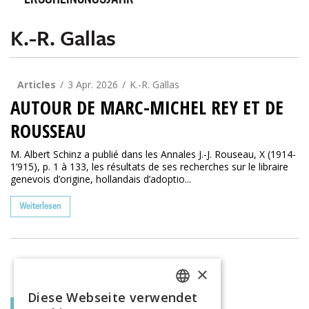
ERSCHEINUNGSJAHR
K.-R. Gallas
Articles
3 Apr. 2026
K.-R. Gallas
AUTOUR DE MARC-MICHEL REY ET DE
ROUSSEAU
M. Albert Schinz a publié dans les Annales J.-J. Rouseau, X (1914-
1’915), p. 1 à 133, les résultats de ses recherches sur le libraire
genevois d’origine, hollandais d’adoptio...
Weiterlesen
×
Diese Webseite verwendet
FRENCH