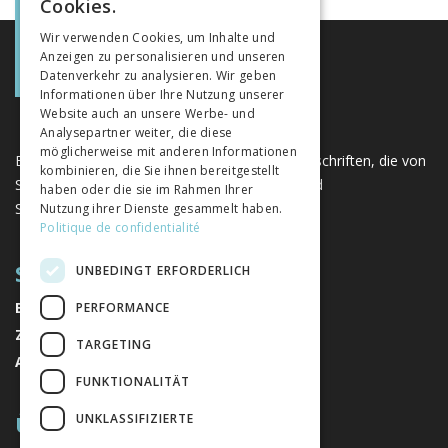
Cookies.
GERMAN
Wir verwenden Cookies, um Inhalte und
Anzeigen zu personalisieren und unseren
ITALIAN
Datenverkehr zu analysieren. Wir geben
Informationen über Ihre Nutzung unserer
Website auch an unsere Werbe- und
Analysepartner weiter, die diese
möglicherweise mit anderen Informationen
Eine einzigartige Plattform für Bücher und Zeitschriften, die von
kombinieren, die Sie ihnen bereitgestellt
Schweizer Verlagen im Bereich der Geistes- und
haben oder die sie im Rahmen Ihrer
Sozialwissenschaften herausgegeben werden.
Nutzung ihrer Dienste gesammelt haben.
Politique de confidentialité
SITEMAP
UNBEDINGT ERFORDERLICH
BÜCHER
PERFORMANCE
ZEITSCHRIFTEN
TARGETING
AUTOREN
FUNKTIONALITÄT
ÜBER UNS
UNKLASSIFIZIERTE