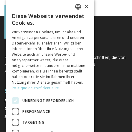
×
Diese Webseite verwendet
FRENCH
Cookies.
GERMAN
Wir verwenden Cookies, um Inhalte und
Anzeigen zu personalisieren und unseren
ITALIAN
Datenverkehr zu analysieren. Wir geben
Informationen über Ihre Nutzung unserer
Website auch an unsere Werbe- und
Eine einzigartige Plattform für Bücher und Zeitschriften, die von
Analysepartner weiter, die diese
Schweizer Verlagen im Bereich der Geistes- und
möglicherweise mit anderen Informationen
Sozialwissenschaften herausgegeben werden.
kombinieren, die Sie ihnen bereitgestellt
haben oder die sie im Rahmen Ihrer
Nutzung ihrer Dienste gesammelt haben.
Politique de confidentialité
SITEMAP
BÜCHER
UNBEDINGT ERFORDERLICH
ZEITSCHRIFTEN
PERFORMANCE
AUTOREN
TARGETING