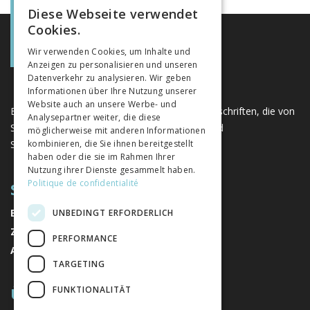
Diese Webseite verwendet
FRENCH
Cookies.
GERMAN
Wir verwenden Cookies, um Inhalte und
Anzeigen zu personalisieren und unseren
ITALIAN
Datenverkehr zu analysieren. Wir geben
Informationen über Ihre Nutzung unserer
Website auch an unsere Werbe- und
Eine einzigartige Plattform für Bücher und Zeitschriften, die von
Analysepartner weiter, die diese
Schweizer Verlagen im Bereich der Geistes- und
möglicherweise mit anderen Informationen
Sozialwissenschaften herausgegeben werden.
kombinieren, die Sie ihnen bereitgestellt
haben oder die sie im Rahmen Ihrer
Nutzung ihrer Dienste gesammelt haben.
Politique de confidentialité
SITEMAP
BÜCHER
UNBEDINGT ERFORDERLICH
ZEITSCHRIFTEN
PERFORMANCE
AUTOREN
TARGETING
ÜBER UNS
FUNKTIONALITÄT