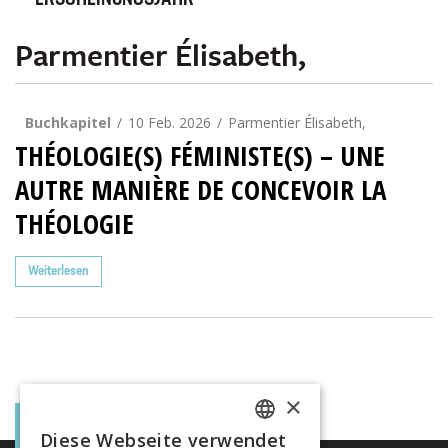
ERSCHEINUNGSJAHR
Parmentier Élisabeth,
Buchkapitel
10 Feb. 2026
Parmentier Élisabeth,
THÉOLOGIE(S) FÉMINISTE(S) – UNE
AUTRE MANIÈRE DE CONCEVOIR LA
THÉOLOGIE
Weiterlesen
×
Diese Webseite verwendet
FRENCH