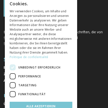
Cookies.
GERMAN
Wir verwenden Cookies, um Inhalte und
Anzeigen zu personalisieren und unseren
ITALIAN
Datenverkehr zu analysieren. Wir geben
Informationen über Ihre Nutzung unserer
Website auch an unsere Werbe- und
Eine einzigartige Plattform für Bücher und Zeitschriften, die von
Analysepartner weiter, die diese
Schweizer Verlagen im Bereich der Geistes- und
möglicherweise mit anderen Informationen
Sozialwissenschaften herausgegeben werden.
kombinieren, die Sie ihnen bereitgestellt
haben oder die sie im Rahmen Ihrer
Nutzung ihrer Dienste gesammelt haben.
Politique de confidentialité
SITEMAP
BÜCHER
UNBEDINGT ERFORDERLICH
ZEITSCHRIFTEN
PERFORMANCE
AUTOREN
TARGETING
ÜBER UNS
FUNKTIONALITÄT
ÜBER UNS
ALLE AKZEPTIEREN