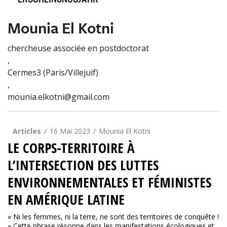
ERSCHEINUNGSJAHR
Mounia El Kotni
chercheuse associée en postdoctorat
,
Cermes3 (Paris/Villejuif)
,
mounia.elkotni@gmail.com
Articles
16 Mai 2023
Mounia El Kotni
LE CORPS-TERRITOIRE À
L’INTERSECTION DES LUTTES
ENVIRONNEMENTALES ET FÉMINISTES
EN AMÉRIQUE LATINE
« Ni les femmes, ni la terre, ne sont des territoires de conquête !
» Cette phrase résonne dans les manifestations écologiques et