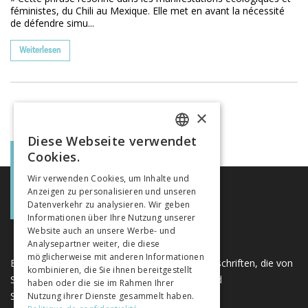
féministes, du Chili au Mexique. Elle met en avant la nécessité
de défendre simu...
Weiterlesen
×
Diese Webseite verwendet
FRENCH
Cookies.
GERMAN
Wir verwenden Cookies, um Inhalte und
Anzeigen zu personalisieren und unseren
ITALIAN
Datenverkehr zu analysieren. Wir geben
Informationen über Ihre Nutzung unserer
Website auch an unsere Werbe- und
Analysepartner weiter, die diese
möglicherweise mit anderen Informationen
Eine einzigartige Plattform für Bücher und Zeitschriften, die von
kombinieren, die Sie ihnen bereitgestellt
Schweizer Verlagen im Bereich der Geistes- und
haben oder die sie im Rahmen Ihrer
Sozialwissenschaften herausgegeben werden.
Nutzung ihrer Dienste gesammelt haben.