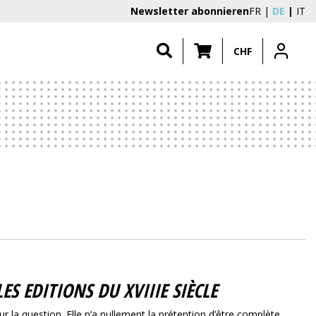
Newsletter abonnieren
FR
DE
IT
CHF
LES EDITIONS DU XVIIIE SIÈCLE
r la question. Elle n’a nullement la prétention d’être complète.