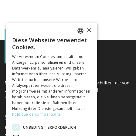
×
Diese Webseite verwendet
FRENCH
Cookies.
GERMAN
Wir verwenden Cookies, um Inhalte und
Anzeigen zu personalisieren und unseren
ITALIAN
Datenverkehr zu analysieren. Wir geben
Informationen über Ihre Nutzung unserer
Website auch an unsere Werbe- und
Eine einzigartige Plattform für Bücher und Zeitschriften, die von
Analysepartner weiter, die diese
Schweizer Verlagen im Bereich der Geistes- und
möglicherweise mit anderen Informationen
Sozialwissenschaften herausgegeben werden.
kombinieren, die Sie ihnen bereitgestellt
haben oder die sie im Rahmen Ihrer
Nutzung ihrer Dienste gesammelt haben.
Politique de confidentialité
SITEMAP
BÜCHER
UNBEDINGT ERFORDERLICH
ZEITSCHRIFTEN