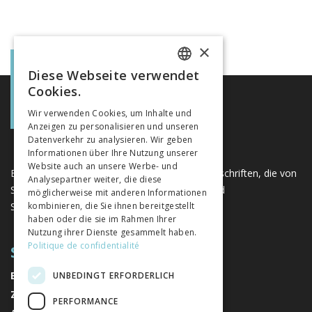
×
Diese Webseite verwendet
FRENCH
Cookies.
GERMAN
Wir verwenden Cookies, um Inhalte und
Anzeigen zu personalisieren und unseren
ITALIAN
Datenverkehr zu analysieren. Wir geben
Informationen über Ihre Nutzung unserer
Website auch an unsere Werbe- und
Eine einzigartige Plattform für Bücher und Zeitschriften, die von
Analysepartner weiter, die diese
Schweizer Verlagen im Bereich der Geistes- und
möglicherweise mit anderen Informationen
Sozialwissenschaften herausgegeben werden.
kombinieren, die Sie ihnen bereitgestellt
haben oder die sie im Rahmen Ihrer
Nutzung ihrer Dienste gesammelt haben.
Politique de confidentialité
SITEMAP
BÜCHER
UNBEDINGT ERFORDERLICH
ZEITSCHRIFTEN
PERFORMANCE