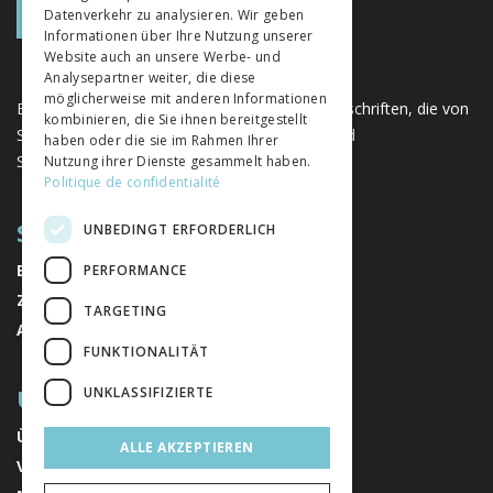
Datenverkehr zu analysieren. Wir geben
Informationen über Ihre Nutzung unserer
Website auch an unsere Werbe- und
Analysepartner weiter, die diese
möglicherweise mit anderen Informationen
Eine einzigartige Plattform für Bücher und Zeitschriften, die von
kombinieren, die Sie ihnen bereitgestellt
Schweizer Verlagen im Bereich der Geistes- und
haben oder die sie im Rahmen Ihrer
Sozialwissenschaften herausgegeben werden.
Nutzung ihrer Dienste gesammelt haben.
Politique de confidentialité
SITEMAP
UNBEDINGT ERFORDERLICH
BÜCHER
PERFORMANCE
ZEITSCHRIFTEN
TARGETING
AUTOREN
FUNKTIONALITÄT
ÜBER UNS
UNKLASSIFIZIERTE
ÜBER UNS
ALLE AKZEPTIEREN
VERLAGE