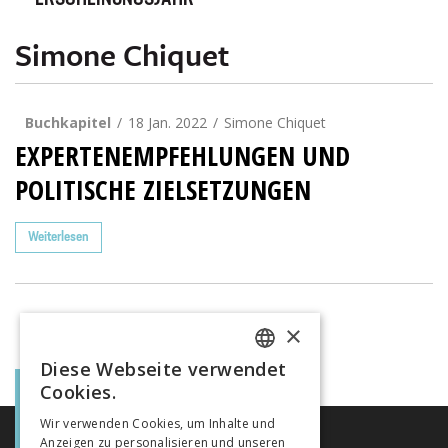
ERSCHEINUNGSJAHR
Simone Chiquet
Buchkapitel
18 Jan. 2022
Simone Chiquet
EXPERTENEMPFEHLUNGEN UND
POLITISCHE ZIELSETZUNGEN
Weiterlesen
×
Diese Webseite verwendet
FRENCH
Cookies.
GERMAN
Wir verwenden Cookies, um Inhalte und
Anzeigen zu personalisieren und unseren
ITALIAN