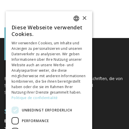
×
Diese Webseite verwendet
FRENCH
Cookies.
GERMAN
Wir verwenden Cookies, um Inhalte und
Anzeigen zu personalisieren und unseren
ITALIAN
Datenverkehr zu analysieren. Wir geben
Informationen über Ihre Nutzung unserer
Website auch an unsere Werbe- und
Analysepartner weiter, die diese
möglicherweise mit anderen Informationen
Eine einzigartige Plattform für Bücher und Zeitschriften, die von
kombinieren, die Sie ihnen bereitgestellt
Schweizer Verlagen im Bereich der Geistes- und
haben oder die sie im Rahmen Ihrer
Sozialwissenschaften herausgegeben werden.
Nutzung ihrer Dienste gesammelt haben.
Politique de confidentialité
SITEMAP
UNBEDINGT ERFORDERLICH
BÜCHER
PERFORMANCE
ZEITSCHRIFTEN