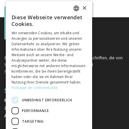
×
Diese Webseite verwendet
FRENCH
Cookies.
GERMAN
Wir verwenden Cookies, um Inhalte und
Anzeigen zu personalisieren und unseren
ITALIAN
Datenverkehr zu analysieren. Wir geben
Informationen über Ihre Nutzung unserer
Website auch an unsere Werbe- und
Eine einzigartige Plattform für Bücher und Zeitschriften, die von
Analysepartner weiter, die diese
Schweizer Verlagen im Bereich der Geistes- und
möglicherweise mit anderen Informationen
Sozialwissenschaften herausgegeben werden.
kombinieren, die Sie ihnen bereitgestellt
haben oder die sie im Rahmen Ihrer
Nutzung ihrer Dienste gesammelt haben.
Politique de confidentialité
SITEMAP
BÜCHER
UNBEDINGT ERFORDERLICH
ZEITSCHRIFTEN
PERFORMANCE
AUTOREN
TARGETING