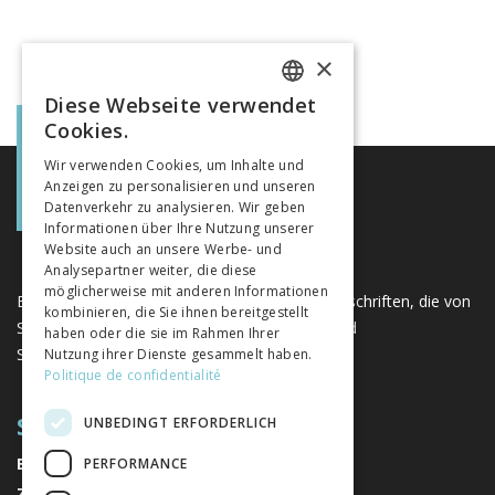
×
Diese Webseite verwendet
FRENCH
Cookies.
GERMAN
Wir verwenden Cookies, um Inhalte und
Anzeigen zu personalisieren und unseren
ITALIAN
Datenverkehr zu analysieren. Wir geben
Informationen über Ihre Nutzung unserer
Website auch an unsere Werbe- und
Analysepartner weiter, die diese
möglicherweise mit anderen Informationen
Eine einzigartige Plattform für Bücher und Zeitschriften, die von
kombinieren, die Sie ihnen bereitgestellt
Schweizer Verlagen im Bereich der Geistes- und
haben oder die sie im Rahmen Ihrer
Sozialwissenschaften herausgegeben werden.
Nutzung ihrer Dienste gesammelt haben.
Politique de confidentialité
SITEMAP
UNBEDINGT ERFORDERLICH
BÜCHER
PERFORMANCE
ZEITSCHRIFTEN