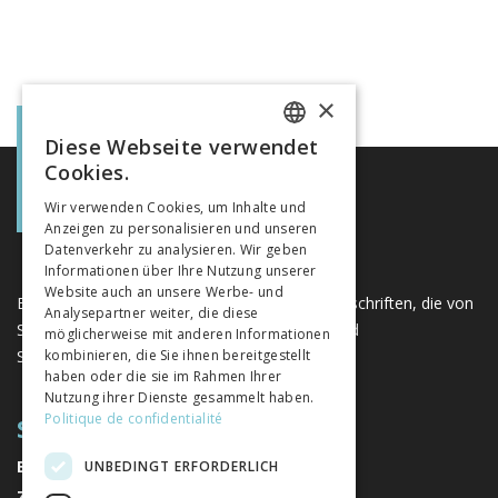
×
Diese Webseite verwendet
FRENCH
Cookies.
GERMAN
Wir verwenden Cookies, um Inhalte und
Anzeigen zu personalisieren und unseren
ITALIAN
Datenverkehr zu analysieren. Wir geben
Informationen über Ihre Nutzung unserer
Website auch an unsere Werbe- und
Eine einzigartige Plattform für Bücher und Zeitschriften, die von
Analysepartner weiter, die diese
Schweizer Verlagen im Bereich der Geistes- und
möglicherweise mit anderen Informationen
Sozialwissenschaften herausgegeben werden.
kombinieren, die Sie ihnen bereitgestellt
haben oder die sie im Rahmen Ihrer
Nutzung ihrer Dienste gesammelt haben.
Politique de confidentialité
SITEMAP
BÜCHER
UNBEDINGT ERFORDERLICH
ZEITSCHRIFTEN