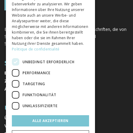
Datenverkehr zu analysieren. Wir geben
Informationen über Ihre Nutzung unserer
Website auch an unsere Werbe- und
Analysepartner weiter, die diese
möglicherweise mit anderen Informationen
Eine einzigartige Plattform für Bücher und Zeitschriften, die von
kombinieren, die Sie ihnen bereitgestellt
Schweizer Verlagen im Bereich der Geistes- und
haben oder die sie im Rahmen Ihrer
Sozialwissenschaften herausgegeben werden.
Nutzung ihrer Dienste gesammelt haben.
Politique de confidentialité
SITEMAP
UNBEDINGT ERFORDERLICH
BÜCHER
PERFORMANCE
ZEITSCHRIFTEN
TARGETING
AUTOREN
FUNKTIONALITÄT
ÜBER UNS
UNKLASSIFIZIERTE
ÜBER UNS
ALLE AKZEPTIEREN
VERLAGE