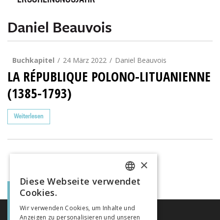
ERSCHEINUNGSJAHR
Daniel Beauvois
Buchkapitel
24 März 2022
Daniel Beauvois
LA RÉPUBLIQUE POLONO-LITUANIENNE
(1385-1793)
Weiterlesen
×
Diese Webseite verwendet
FRENCH
Cookies.
GERMAN
Wir verwenden Cookies, um Inhalte und
Anzeigen zu personalisieren und unseren
ITALIAN