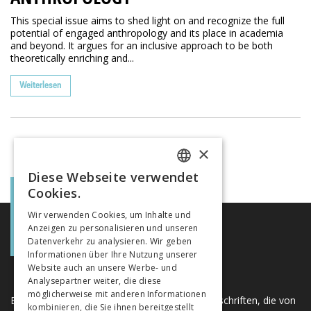
This special issue aims to shed light on and recognize the full
potential of engaged anthropology and its place in academia
and beyond. It argues for an inclusive approach to be both
theoretically enriching and...
Weiterlesen
×
Diese Webseite verwendet
FRENCH
Cookies.
GERMAN
Wir verwenden Cookies, um Inhalte und
Anzeigen zu personalisieren und unseren
ITALIAN
Datenverkehr zu analysieren. Wir geben
Informationen über Ihre Nutzung unserer
Website auch an unsere Werbe- und
Analysepartner weiter, die diese
möglicherweise mit anderen Informationen
Eine einzigartige Plattform für Bücher und Zeitschriften, die von
kombinieren, die Sie ihnen bereitgestellt