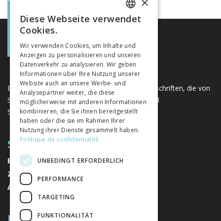
×
Diese Webseite verwendet
FRENCH
Cookies.
GERMAN
Wir verwenden Cookies, um Inhalte und
Anzeigen zu personalisieren und unseren
ITALIAN
Datenverkehr zu analysieren. Wir geben
Informationen über Ihre Nutzung unserer
Website auch an unsere Werbe- und
Eine einzigartige Plattform für Bücher und Zeitschriften, die von
Analysepartner weiter, die diese
Schweizer Verlagen im Bereich der Geistes- und
möglicherweise mit anderen Informationen
Sozialwissenschaften herausgegeben werden.
kombinieren, die Sie ihnen bereitgestellt
haben oder die sie im Rahmen Ihrer
Nutzung ihrer Dienste gesammelt haben.
Politique de confidentialité
SITEMAP
BÜCHER
UNBEDINGT ERFORDERLICH
ZEITSCHRIFTEN
PERFORMANCE
AUTOREN
TARGETING
ÜBER UNS
FUNKTIONALITÄT