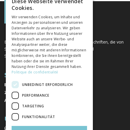
Diese Webseite verwendet
FRENCH
Cookies.
GERMAN
Wir verwenden Cookies, um Inhalte und
Anzeigen zu personalisieren und unseren
ITALIAN
Datenverkehr zu analysieren. Wir geben
Informationen über Ihre Nutzung unserer
Website auch an unsere Werbe- und
Eine einzigartige Plattform für Bücher und Zeitschriften, die von
Analysepartner weiter, die diese
Schweizer Verlagen im Bereich der Geistes- und
möglicherweise mit anderen Informationen
Sozialwissenschaften herausgegeben werden.
kombinieren, die Sie ihnen bereitgestellt
haben oder die sie im Rahmen Ihrer
Nutzung ihrer Dienste gesammelt haben.
Politique de confidentialité
SITEMAP
BÜCHER
UNBEDINGT ERFORDERLICH
ZEITSCHRIFTEN
PERFORMANCE
AUTOREN
TARGETING
ÜBER UNS
FUNKTIONALITÄT
ÜBER UNS